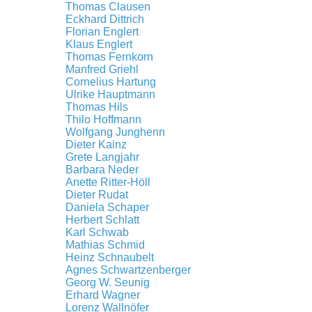
Thomas Clausen
Eckhard Dittrich
Florian Englert
Klaus Englert
Thomas Fernkorn
Manfred Griehl
Cornelius Hartung
Ulrike Hauptmann
Thomas Hils
Thilo Hoffmann
Wolfgang Junghenn
Dieter Kainz
Grete Langjahr
Barbara Neder
Anette Ritter-Höll
Dieter Rudat
Daniela Schaper
Herbert Schlatt
Karl Schwab
Mathias Schmid
Heinz Schnaubelt
Agnes Schwartzenberger
Georg W. Seunig
Erhard Wagner
Lorenz Wallnöfer