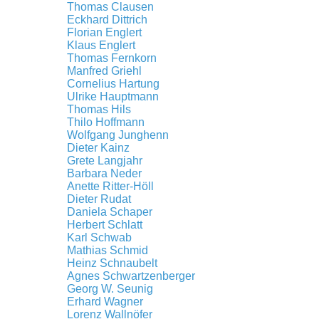
Thomas Clausen
Eckhard Dittrich
Florian Englert
Klaus Englert
Thomas Fernkorn
Manfred Griehl
Cornelius Hartung
Ulrike Hauptmann
Thomas Hils
Thilo Hoffmann
Wolfgang Junghenn
Dieter Kainz
Grete Langjahr
Barbara Neder
Anette Ritter-Höll
Dieter Rudat
Daniela Schaper
Herbert Schlatt
Karl Schwab
Mathias Schmid
Heinz Schnaubelt
Agnes Schwartzenberger
Georg W. Seunig
Erhard Wagner
Lorenz Wallnöfer