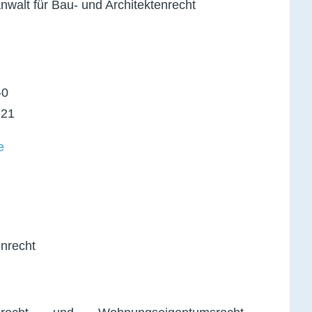
walt für Bau- und Architektenrecht
-0
-21
e
enrecht
)